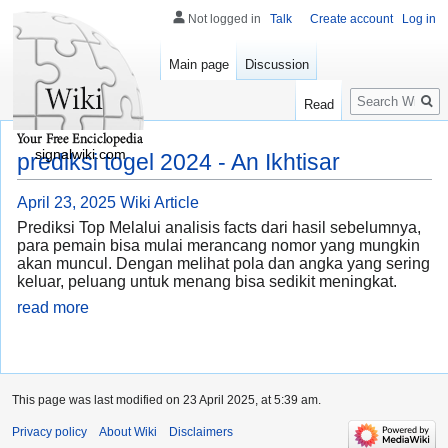
Not logged in
Talk
Create account
Log in
Main page
Discussion
Search
Read
signalwiki.com
prediksi togel 2024 - An Ikhtisar
April 23, 2025
Wiki Article
Prediksi Top Melalui analisis facts dari hasil sebelumnya,
para pemain bisa mulai merancang nomor yang mungkin
akan muncul. Dengan melihat pola dan angka yang sering
keluar, peluang untuk menang bisa sedikit meningkat.
read more
This page was last modified on 23 April 2025, at 5:39 am.
Privacy policy
About Wiki
Disclaimers